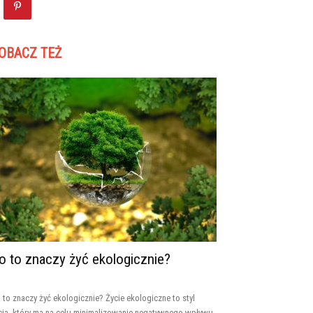
OBACZ TEŻ
o to znaczy żyć ekologicznie?
 to znaczy żyć ekologicznie? Życie ekologiczne to styl
cia, który ma na celu minimalizowanie negatywnego wpływu