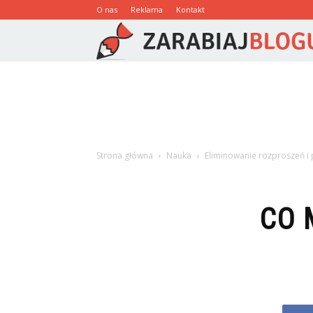
O nas
Reklama
Kontakt
Strona główna
Nauka
Eliminowanie rozproszeń i
CO 