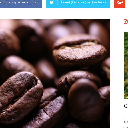
Podziel się na Facebooku
Tweet (Ćwierkaj) na Twitterze
Z
C
Co
ży