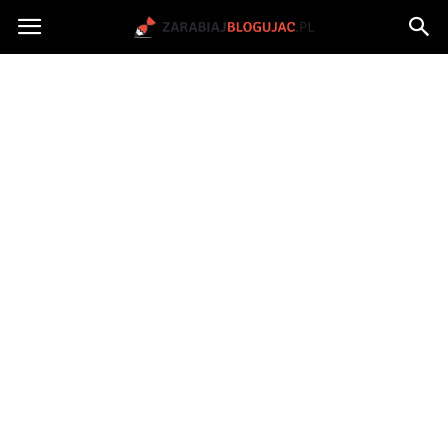
Jak
zarabiać
na
blogu?
|
ZarabiajBlogujac.pl