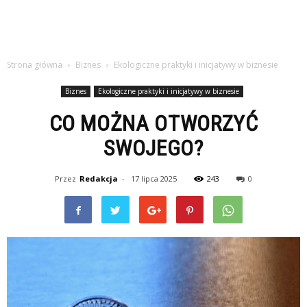
Strona główna
Biznes
Ekologiczne praktyki i inicjatywy w biznesie
Biznes
Ekologiczne praktyki i inicjatywy w biznesie
CO MOŻNA OTWORZYĆ
SWOJEGO?
Przez
Redakcja
-
17 lipca 2025
243
0