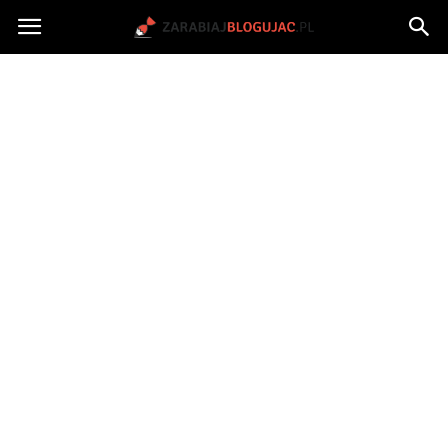
Jak
zarabiać
na
blogu?
|
ZarabiajBlogujac.pl