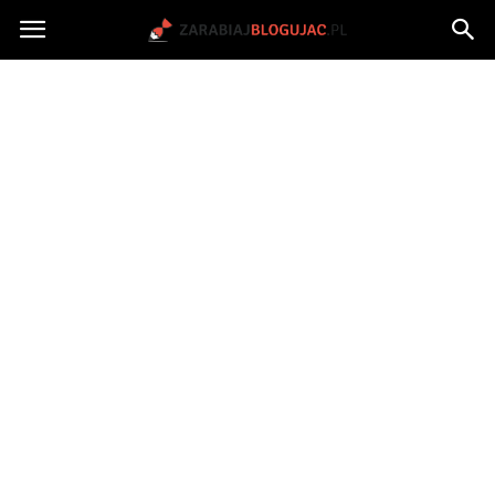
Jak
zarabiać
na
blogu?
|
ZarabiajBlogujac.pl