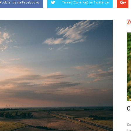
Podziel się na Facebooku
Tweet (Ćwierkaj) na Twitterze
Z
C
Co
ży