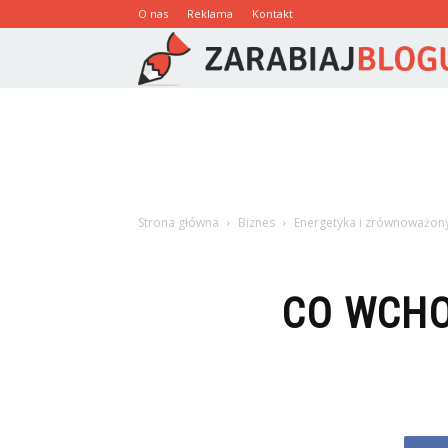
O nas
Reklama
Kontakt
Strona główna
Biznes
Energetyka i zrównoważon
CO WCHO