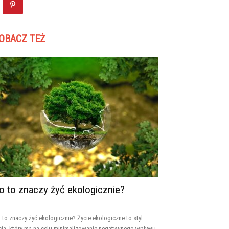
OBACZ TEŻ
o to znaczy żyć ekologicznie?
 to znaczy żyć ekologicznie? Życie ekologiczne to styl
cia, który ma na celu minimalizowanie negatywnego wpływu