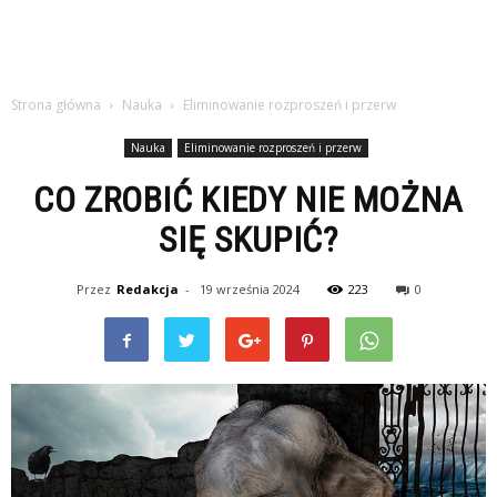
Strona główna
Nauka
Eliminowanie rozproszeń i przerw
Nauka
Eliminowanie rozproszeń i przerw
CO ZROBIĆ KIEDY NIE MOŻNA
SIĘ SKUPIĆ?
Przez
Redakcja
-
19 września 2024
223
0