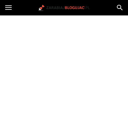
Jak
zarabiać
na
blogu?
|
ZarabiajBlogujac.pl