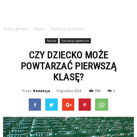
Strona główna
Nauka
Edukacja społeczna
Nauka
Edukacja społeczna
CZY DZIECKO MOŻE
POWTARZAĆ PIERWSZĄ
KLASĘ?
Przez
Redakcja
-
13 grudnia 2024
196
0