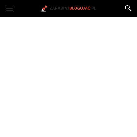
Jak
zarabiać
na
blogu?
|
ZarabiajBlogujac.pl