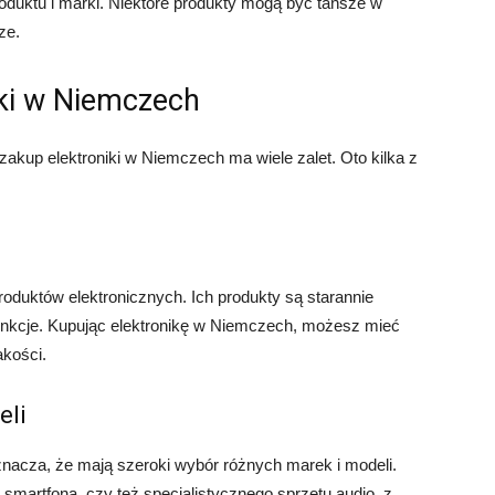
roduktu i marki. Niektóre produkty mogą być tańsze w
ze.
iki w Niemczech
akup elektroniki w Niemczech ma wiele zalet. Oto kilka z
roduktów elektronicznych. Ich produkty są starannie
nkcje. Kupując elektronikę w Niemczech, możesz mieć
akości.
eli
oznacza, że mają szeroki wybór różnych marek i modeli.
smartfona, czy też specjalistycznego sprzętu audio, z