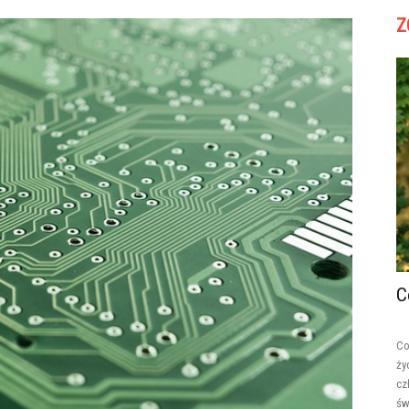
Z
C
Co
ży
cz
św