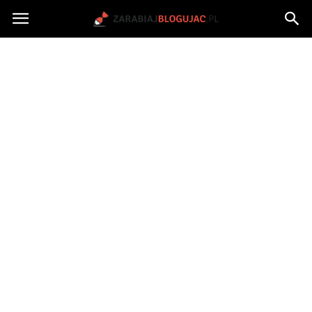
Jak
zarabiać
na
blogu?
|
ZarabiajBlogujac.pl