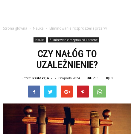
Strona główna
Nauka
Eliminowanie rozproszeń i przerw
Nauka
Eliminowanie rozproszeń i przerw
CZY NAŁÓG TO
UZALEŻNIENIE?
Przez
Redakcja
-
2 listopada 2024
203
0