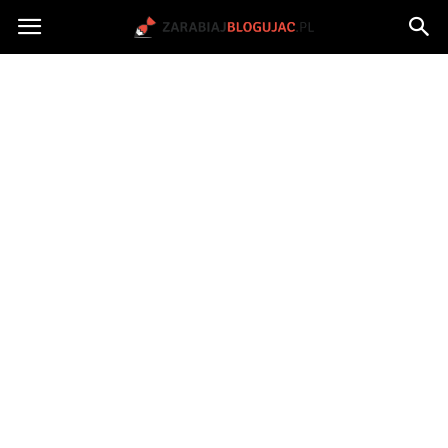
Jak
zarabiać
na
blogu?
|
ZarabiajBlogujac.pl