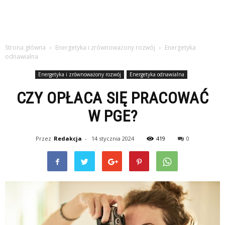
Strona główna
Energetyka i zrównoważony rozwój
Energetyka
odnawialna
Energetyka i zrównoważony rozwój
Energetyka odnawialna
CZY OPŁACA SIĘ PRACOWAĆ
W PGE?
Przez
Redakcja
-
14 stycznia 2024
419
0