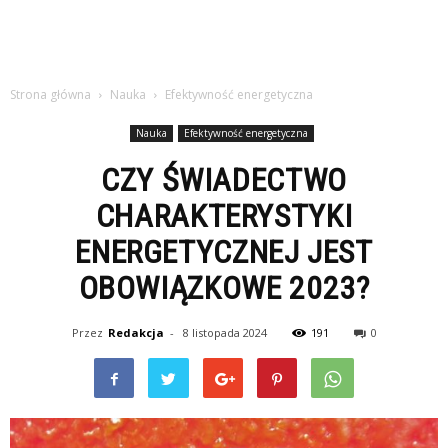
Strona główna
Nauka
Efektywność energetyczna
Nauka
Efektywność energetyczna
CZY ŚWIADECTWO
CHARAKTERYSTYKI
ENERGETYCZNEJ JEST
OBOWIĄZKOWE 2023?
Przez
Redakcja
-
8 listopada 2024
191
0