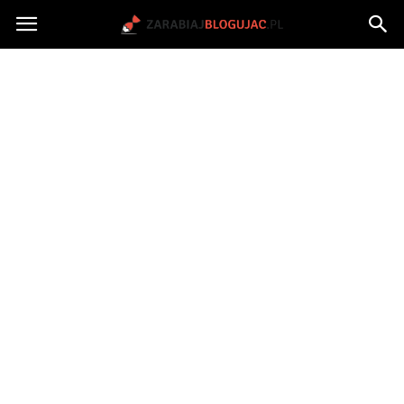
Jak
zarabiać
na
blogu?
|
ZarabiajBlogujac.pl