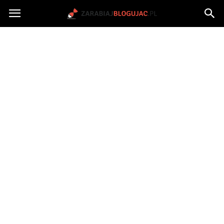
Jak
zarabiać
na
blogu?
|
ZarabiajBlogujac.pl