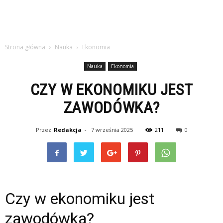
Strona główna
Nauka
Ekonomia
Nauka
Ekonomia
CZY W EKONOMIKU JEST
ZAWODÓWKA?
Przez
Redakcja
-
7 września 2025
211
0
Czy w ekonomiku jest
zawodówka?