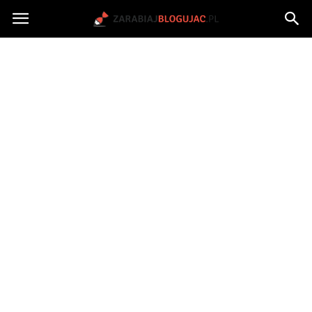
Jak
zarabiać
na
blogu?
|
ZarabiajBlogujac.pl