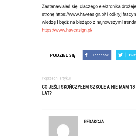
Zastanawiałeś się, dlaczego elektronika droże
stronę https://www.haveasign.pl/ i odkryj fascyn
wiedzę i bądź na bieżąco z najnowszymi trendami
https://www.haveasign.pl/
PODZIEL SIĘ
Facebook
Twit
Poprzedni artykuł
CO JEŚLI SKOŃCZYŁEM SZKOLE A NIE MAM 18
LAT?
REDAKCJA