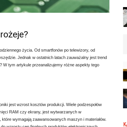
drożeje?
codziennego życia. Od smartfonów po telewizory, od
 wszędzie. Jednak w ostatnich latach zauważalny jest trend
je? W tym artykule przeanalizujemy różne aspekty tego
niki jest wzrost kosztów produkcji. Wiele podzespołów
amięci RAM czy ekrany, jest wytwarzanych w
, które wymagają zaawansowanych maszyn i materiałów.
K
 do wzrostu cen finalnych produktów elektronicznych.