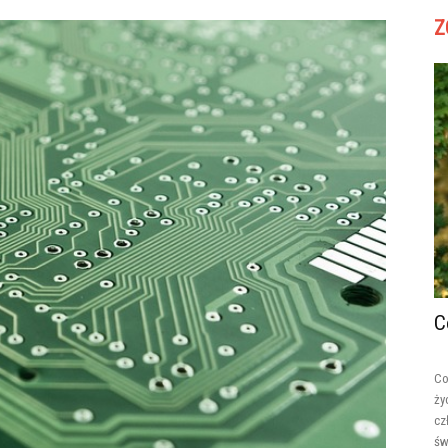
Z
C
Co
ży
cz
św