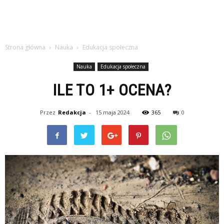
Strona główna
Nauka
Edukacja społeczna
Nauka
Edukacja społeczna
ILE TO 1+ OCENA?
Przez
Redakcja
-
15 maja 2024
365
0