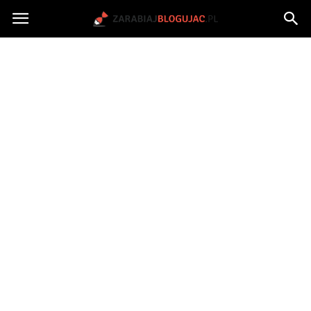
Jak
zarabiać
na
blogu?
|
ZarabiajBlogujac.pl