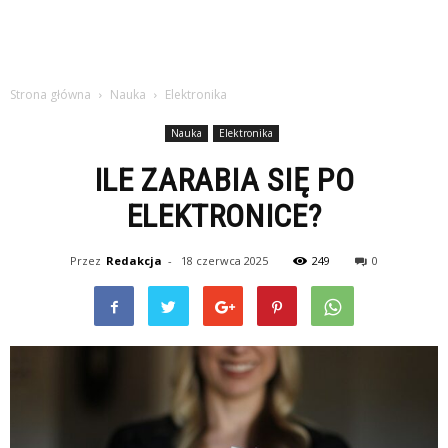
Strona główna
Nauka
Elektronika
Nauka
Elektronika
ILE ZARABIA SIĘ PO
ELEKTRONICE?
Przez
Redakcja
-
18 czerwca 2025
249
0