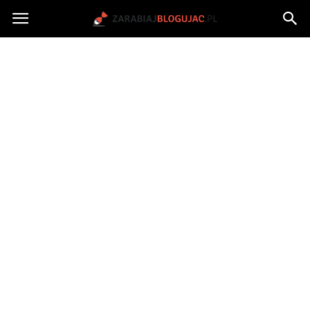
Jak
zarabiać
na
blogu?
|
ZarabiajBlogujac.pl