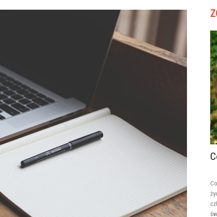
Z
C
Co
ży
cz
św