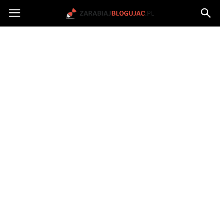
Jak
zarabiać
na
blogu?
|
ZarabiajBlogujac.pl