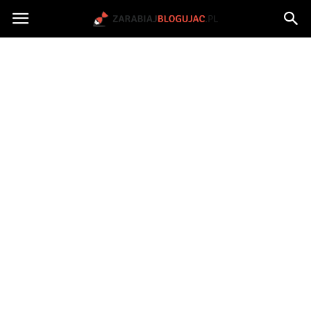
Jak
zarabiać
na
blogu?
|
ZarabiajBlogujac.pl