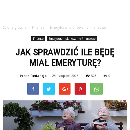
Strona główna
Finanse
Emerytura i planowanie finansowe
Finanse
Emerytura i planowanie finansowe
JAK SPRAWDZIĆ ILE BĘDĘ
MIAŁ EMERYTURĘ?
Przez
Redakcja
-
28 listopada 2025
328
0