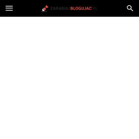
Jak
zarabiać
na
blogu?
|
ZarabiajBlogujac.pl