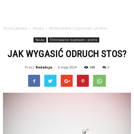
Strona główna
Nauka
Eliminowanie rozproszeń i przerw
Nauka
Eliminowanie rozproszeń i przerw
JAK WYGASIĆ ODRUCH STOS?
Przez
Redakcja
-
6 maja 2024
369
0