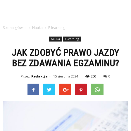
Strona główna
Nauka
E-learning
Nauka
E-learning
JAK ZDOBYĆ PRAWO JAZDY
BEZ ZDAWANIA EGZAMINU?
Przez
Redakcja
-
15 sierpnia 2024
250
0