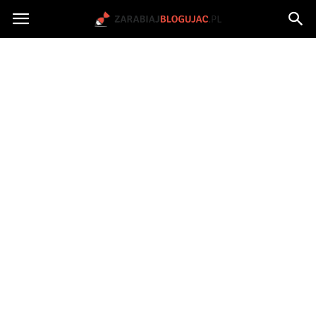
Jak
zarabiać
na
blogu?
|
ZarabiajBlogujac.pl