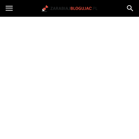
Jak
zarabiać
na
blogu?
|
ZarabiajBlogujac.pl