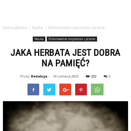
Strona główna
Nauka
Eliminowanie rozproszeń i przerw
Nauka
Eliminowanie rozproszeń i przerw
JAKA HERBATA JEST DOBRA
NA PAMIĘĆ?
Przez
Redakcja
-
14 czerwca 2025
202
0