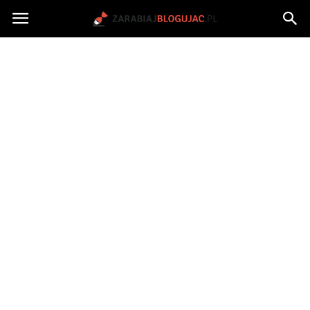
Jak
zarabiać
na
blogu?
|
ZarabiajBlogujac.pl