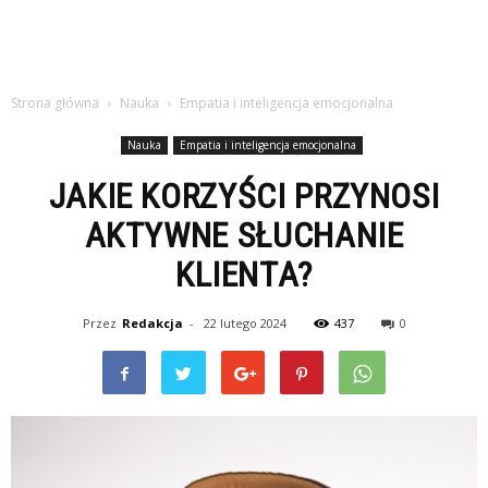
Strona główna
Nauka
Empatia i inteligencja emocjonalna
Nauka
Empatia i inteligencja emocjonalna
JAKIE KORZYŚCI PRZYNOSI
AKTYWNE SŁUCHANIE
KLIENTA?
Przez
Redakcja
-
22 lutego 2024
437
0