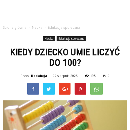
Strona główna
Nauka
Edukacja społeczna
Nauka
Edukacja społeczna
KIEDY DZIECKO UMIE LICZYĆ
DO 100?
Przez
Redakcja
-
27 sierpnia 2025
195
0