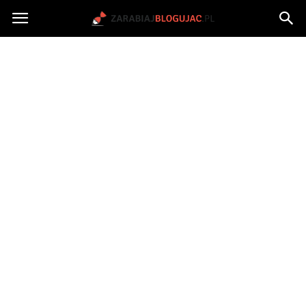
Jak
zarabiać
na
blogu?
|
ZarabiajBlogujac.pl