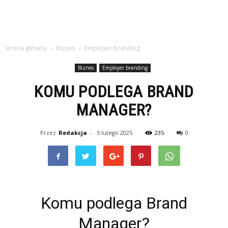
Strona główna
Biznes
Employer branding
Biznes
Employer branding
KOMU PODLEGA BRAND
MANAGER?
Przez
Redakcja
-
5 lutego 2025
235
0
Komu podlega Brand
Manager?