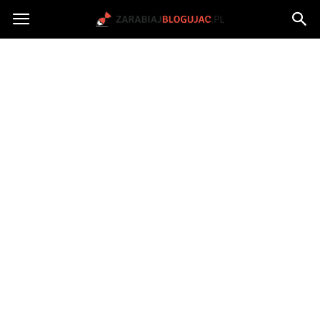
Jak
zarabiać
na
blogu?
|
ZarabiajBlogujac.pl