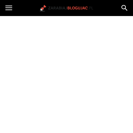
Jak
zarabiać
na
blogu?
|
ZarabiajBlogujac.pl