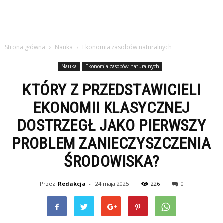
Strona główna
Nauka
Ekonomia zasobów naturalnych
Nauka
Ekonomia zasobów naturalnych
KTÓRY Z PRZEDSTAWICIELI
EKONOMII KLASYCZNEJ
DOSTRZEGŁ JAKO PIERWSZY
PROBLEM ZANIECZYSZCZENIA
ŚRODOWISKA?
Przez
Redakcja
-
24 maja 2025
226
0