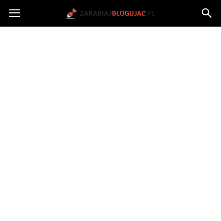
Jak
zarabiać
na
blogu?
|
ZarabiajBlogujac.pl