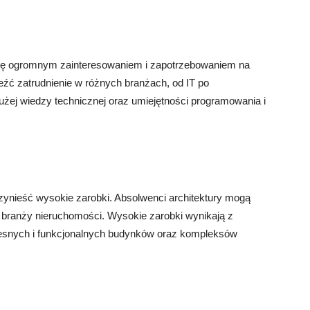
y się ogromnym zainteresowaniem i zapotrzebowaniem na
eźć zatrudnienie w różnych branżach, od IT po
użej wiedzy technicznej oraz umiejętności programowania i
rzynieść wysokie zarobki. Absolwenci architektury mogą
 w branży nieruchomości. Wysokie zarobki wynikają z
zesnych i funkcjonalnych budynków oraz kompleksów