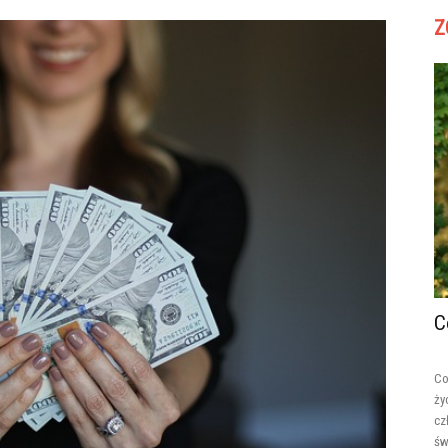
Z
C
Co
ży
cz
św