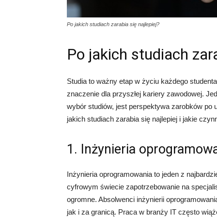
Po jakich studiach zarabia się najlepiej?
Po jakich studiach zara
Studia to ważny etap w życiu każdego studen
znaczenie dla przyszłej kariery zawodowej. J
wybór studiów, jest perspektywa zarobków po u
jakich studiach zarabia się najlepiej i jakie c
1. Inżynieria oprogramow
Inżynieria oprogramowania to jeden z najbardz
cyfrowym świecie zapotrzebowanie na specjali
ogromne. Absolwenci inżynierii oprogramowania
jak i za granicą. Praca w branży IT często wią