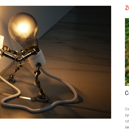
Z
C
Co
ży
cz
św