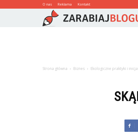
O nas
Reklama
Kontakt
Strona główna
Biznes
Ekologiczne praktyki i inicj
SKĄ