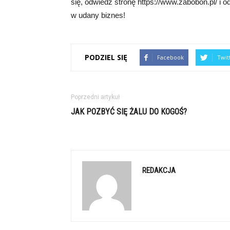
się, odwiedź stronę https://www.zabobon.pl/ i o
w udany biznes!
PODZIEL SIĘ
Facebook
Twit
Poprzedni artykuł
JAK POZBYĆ SIĘ ŻALU DO KOGOŚ?
REDAKCJA