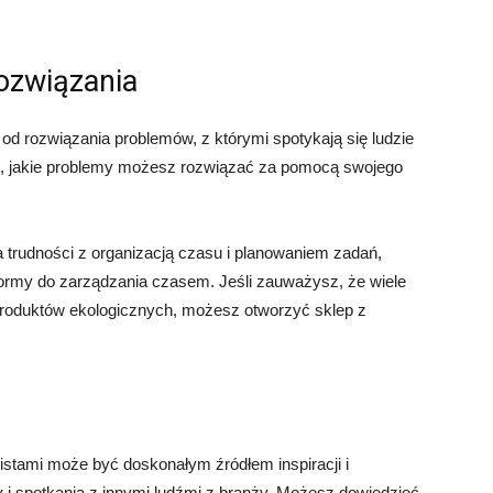
ozwiązania
d rozwiązania problemów, z którymi spotykają się ludzie
ię, jakie problemy możesz rozwiązać za pomocą swojego
a trudności z organizacją czasu i planowaniem zadań,
formy do zarządzania czasem. Jeśli zauważysz, że wiele
produktów ekologicznych, możesz otworzyć sklep z
listami może być doskonałym źródłem inspiracji i
i spotkania z innymi ludźmi z branży. Możesz dowiedzieć