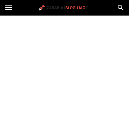
Jak
zarabiać
na
blogu?
|
ZarabiajBlogujac.pl