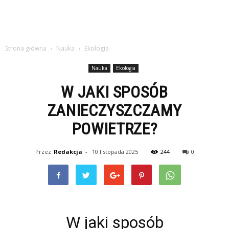
Strona główna
Nauka
Ekologia
Nauka
Ekologia
W JAKI SPOSÓB
ZANIECZYSZCZAMY
POWIETRZE?
Przez
Redakcja
-
10 listopada 2025
244
0
W jaki sposób