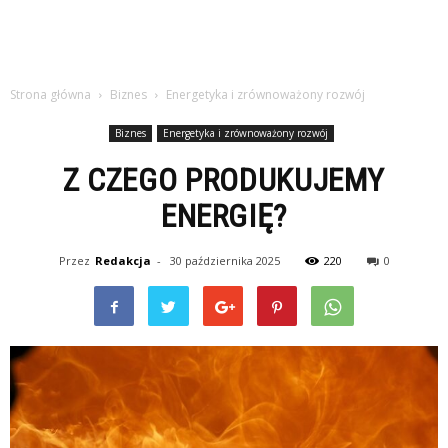
Strona główna
Biznes
Energetyka i zrównoważony rozwój
Biznes
Energetyka i zrównoważony rozwój
Z CZEGO PRODUKUJEMY
ENERGIĘ?
Przez
Redakcja
-
30 października 2025
220
0