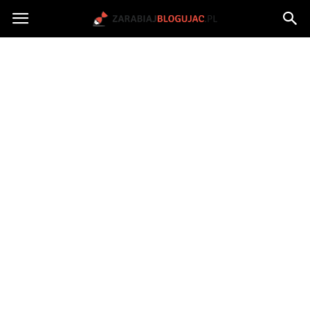
Jak
zarabiać
na
blogu?
|
ZarabiajBlogujac.pl