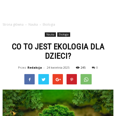
Strona główna
Nauka
Ekologia
Nauka
Ekologia
CO TO JEST EKOLOGIA DLA
DZIECI?
Przez
Redakcja
-
24 kwietnia 2025
245
0