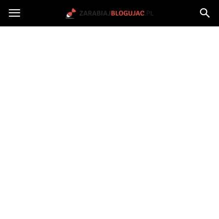
Jak
zarabiać
na
blogu?
|
ZarabiajBlogujac.pl