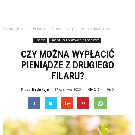
Strona główna
Finanse
Emerytura i planowanie finansowe
Finanse
Emerytura i planowanie finansowe
CZY MOŻNA WYPŁACIĆ
PIENIĄDZE Z DRUGIEGO
FILARU?
Przez
Redakcja
-
27 czerwca 2025
240
0