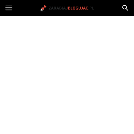
Jak
zarabiać
na
blogu?
|
ZarabiajBlogujac.pl