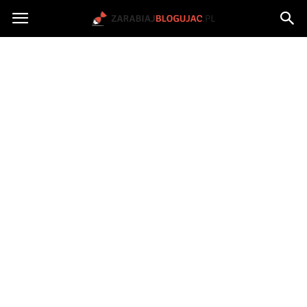
Jak
zarabiać
na
blogu?
|
ZarabiajBlogujac.pl