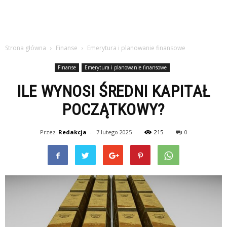
Strona główna
Finanse
Emerytura i planowanie finansowe
Finanse
Emerytura i planowanie finansowe
ILE WYNOSI ŚREDNI KAPITAŁ
POCZĄTKOWY?
Przez
Redakcja
-
7 lutego 2025
215
0