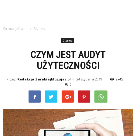
Strona główna
Biznes
Biznes
CZYM JEST AUDYT
UŻYTECZNOŚCI
Przez
Redakcja Zarabiajblogujac.pl
-
24 stycznia 2019
2745
0