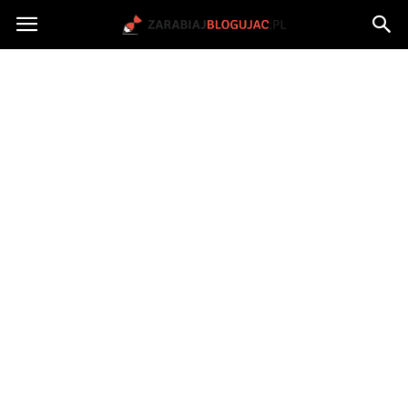
Jak
zarabiać
na
blogu?
|
ZarabiajBlogujac.pl